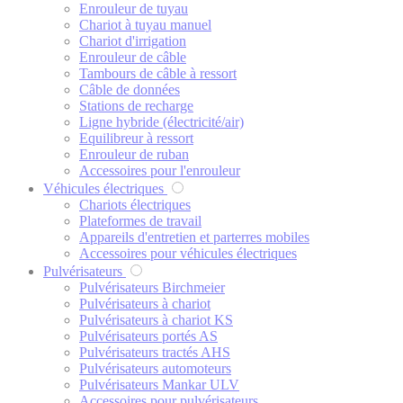
Enrouleur de tuyau
Chariot à tuyau manuel
Chariot d'irrigation
Enrouleur de câble
Tambours de câble à ressort
Câble de données
Stations de recharge
Ligne hybride (électricité/air)
Equilibreur à ressort
Enrouleur de ruban
Accessoires pour l'enrouleur
Véhicules électriques
Chariots électriques
Plateformes de travail
Appareils d'entretien et parterres mobiles
Accessoires pour véhicules électriques
Pulvérisateurs
Pulvérisateurs Birchmeier
Pulvérisateurs à chariot
Pulvérisateurs à chariot KS
Pulvérisateurs portés AS
Pulvérisateurs tractés AHS
Pulvérisateurs automoteurs
Pulvérisateurs Mankar ULV
Accessoires pour pulvérisateurs