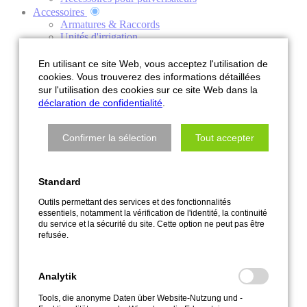
Accessoires
Armatures & Raccords
Unités d'irrigation
Joints & O-Rings
Joints tournants
En utilisant ce site Web, vous acceptez l'utilisation de
Électricité
cookies. Vous trouverez des informations détaillées
Pistolets & douchettes
sur l'utilisation des cookies sur ce site Web dans la
Pompes
déclaration de confidentialité
.
Technique de régulation
Fenêtre à rouleau
Colliers de serrage & pinces
Confirmer la sélection
Tout accepter
Tuyaux
Vannes
Vente
Standard
Service
Qui sommes-nous?
Outils permettant des services et des fonctionnalités
Interlocuteur & info service
essentiels, notamment la vérification de l'identité, la continuité
Historique de l'entreprise
du service et la sécurité du site. Cette option ne peut pas être
Terminez
refusée.
FAQ
Enrouleurs de câble à ressort
Pompes
Analytik
Nouvelles
Instructions pour l'élimination
Tools, die anonyme Daten über Website-Nutzung und -