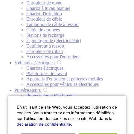
Enrouleur de tuyau
Chariot à tuyau manuel
Chariot d'irrigation
Enrouleur de câble
Tambours de câble à ressort
Câble de données
Stations de recharge
Ligne hybride (électricité/air)
Equilibreur à ressort
Enrouleur de ruban
Accessoires pour l'enrouleur
Véhicules électriques
Chariots électriques
Plateformes de travail
Appareils d'entretien et parterres mobiles
Accessoires pour véhicules électriques
Pulvérisateurs
Pulvérisateurs Birchmeier
Pulvérisateurs à chariot
Pulvérisateurs à chariot KS
En utilisant ce site Web, vous acceptez l'utilisation de
Pulvérisateurs portés AS
cookies. Vous trouverez des informations détaillées
Pulvérisateurs tractés AHS
sur l'utilisation des cookies sur ce site Web dans la
Pulvérisateurs automoteurs
déclaration de confidentialité
.
Pulvérisateurs Mankar ULV
Accessoires pour pulvérisateurs