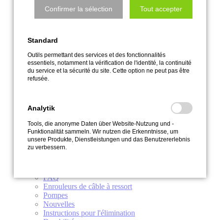
Accessoires
Confirmer la sélection
Tout accepter
Armatures & Raccords
Unités d'irrigation
Joints & O-Rings
Standard
Joints tournants
Électricité
Outils permettant des services et des fonctionnalités
Pistolets & douchettes
essentiels, notamment la vérification de l'identité, la continuité
Pompes
du service et la sécurité du site. Cette option ne peut pas être
Technique de régulation
refusée.
Fenêtre à rouleau
Colliers de serrage & pinces
Tuyaux
Analytik
Vannes
Vente
Tools, die anonyme Daten über Website-Nutzung und -
Funktionalität sammeln. Wir nutzen die Erkenntnisse, um
Service
unsere Produkte, Dienstleistungen und das Benutzererlebnis
Qui sommes-nous?
zu verbessern.
Interlocuteur & info service
Historique de l'entreprise
Terminez
FAQ
Enrouleurs de câble à ressort
Pompes
Nouvelles
Instructions pour l'élimination