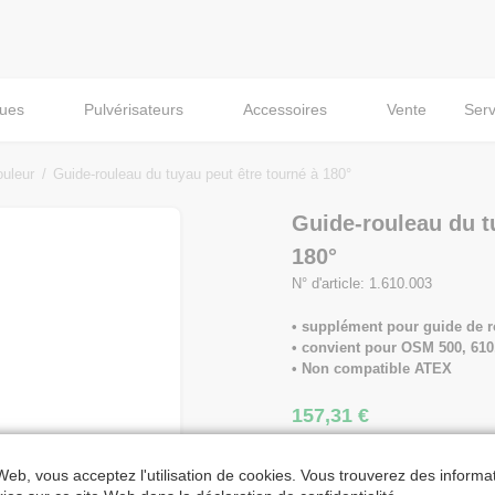
ques
Pulvérisateurs
Accessoires
Vente
Serv
ouleur
Guide-rouleau du tuyau peut être tourné à 180°
Guide-rouleau du t
180°
N° d'article: 1.610.003
• supplément pour guide de r
• convient pour OSM 500, 610
• Non compatible ATEX
157,31
€
TVA incluse, plus 38,40
€
de fra
Expédition sous 3-5 jours
 Web, vous acceptez l'utilisation de cookies. Vous trouverez des informat