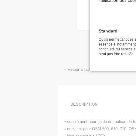
l'utilisation des co
Standard
L'illustration du produit peut 
Outils permettant des s
essentiels, notamment la
continuité du service et
peut pas être refusée.
Retour à l'aperçu
DESCRIPTION
• supplément pour guide de rouleau de t
• convient pour OSM 500, 610, 710, OS