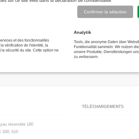
okies sur ce site Web dans la
déclaration de confidentialité
.
Quantité
Confirmer la sélection
Analytik
varier dans certains cas.
Des questions sur le produit ?
ervices et des fonctionnalités
Tools, die anonyme Daten über Websi
 vérification de l'identité, la
Funktionalität sammeln. Wir nutzen di
HS-Code: 73269050
 la sécurité du site. Cette option ne
unsere Produkte, Dienstleistungen un
Pays d'origine: IT
zu verbessern.
TÉLÉCHARGEMENTS
uyau réversible 180
K 500, 610