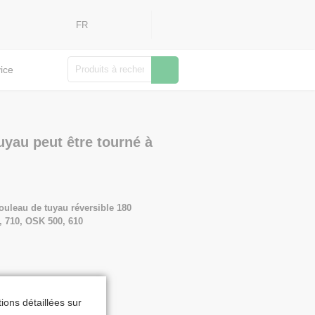
FR
Rechercher
ice
uyau peut être tourné à
ouleau de tuyau réversible 180
, 710, OSK 500, 610
is de port
ions détaillées sur