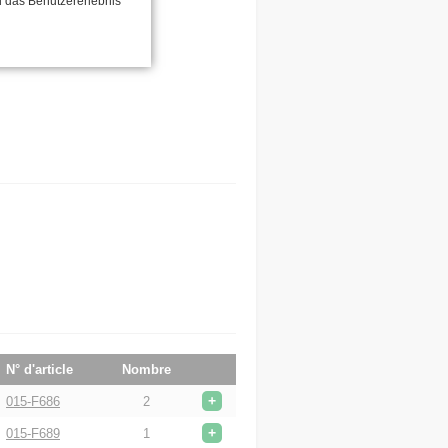
d das Benutzererlebnis
N° d'article
Nombre
+
015-F686
2
+
015-F689
1