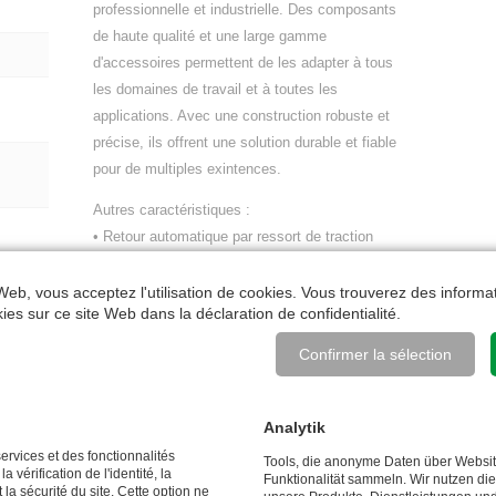
professionnelle et industrielle. Des composants
de haute qualité et une large gamme
d'accessoires permettent de les adapter à tous
les domaines de travail et à toutes les
applications. Avec une construction robuste et
précise, ils offrent une solution durable et fiable
pour de multiples exintences.
Autres caractéristiques :
• Retour automatique par ressort de traction
"Made in Germany"
• Blocage du tuyau pour fixer le tuyau à chaque
 Web, vous acceptez l'utilisation de cookies. Vous trouverez des informat
okies sur ce site Web dans la
déclaration de confidentialité
.
tour
• Support de montage fixe, y compris gabarit de
Confirmer la sélection
perçage pour un montage facile
• Arrêt de tuyau comme butée de fin de course
avec inserts pour différents diamètres de tuyau
Analytik
• Joint pivotante de haute qualité coudée à 90°
ervices et des fonctionnalités
Tools, die anonyme Daten über Websi
 vérification de l'identité, la
(pour la taille, voir le diamètre)
Funktionalität sammeln. Wir nutzen di
 la sécurité du site. Cette option ne