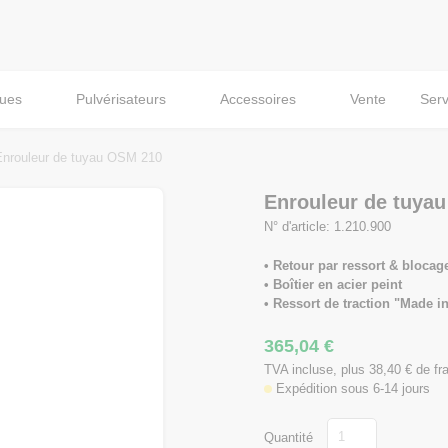
ques
Pulvérisateurs
Accessoires
Vente
Serv
Enrouleur de tuyau OSM 210
Enrouleur de tuya
N° d'article: 1.210.900
• Retour par ressort & blocag
• Boîtier en acier peint
• Ressort de traction "Made 
365,04
€
TVA incluse, plus 38,40
€
de fra
Expédition sous 6-14 jours
Quantité