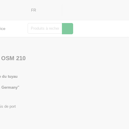
FR
Rechercher
ice
u OSM 210
e du tuyau
in Germany"
is de port