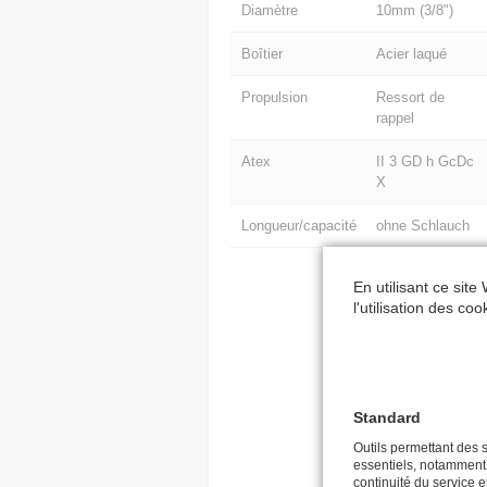
Diamètre
10mm (3/8")
Boîtier
Acier laqué
Propulsion
Ressort de
rappel
Atex
II 3 GD h GcDc
X
Longueur/capacité
ohne Schlauch
En utilisant ce site
l'utilisation des co
Standard
Outils permettant des s
essentiels, notamment la
continuité du service et