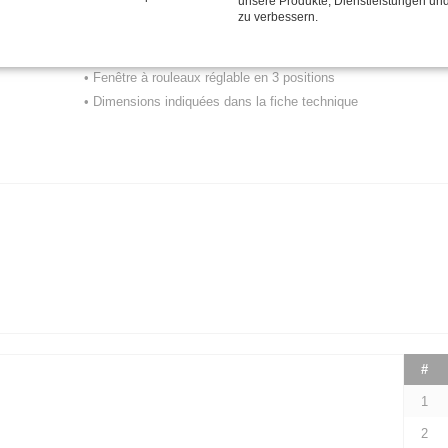
unsere Produkte, Dienstleistungen un
• Joint pivotante en acier galvanisé, ½" int.
zu verbessern.
BSP, joint en polyuréthane, max. 80°C (tenir
compte de la température max. du tuyau)
• Fenêtre à rouleaux réglable en 3 positions
• Dimensions indiquées dans la fiche technique
#
1
2