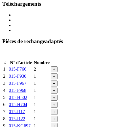
Téléchargements
Pièces de rechangeadaptés
#
N° d'article
Nombre
1
015-F766
2
+
2
015-F930
1
+
3
015-F967
1
+
4
015-F968
1
+
5
015-H502
1
+
6
015-H704
1
+
7
015-I117
1
+
8
015-I122
1
+
9
015-KG697
1
+