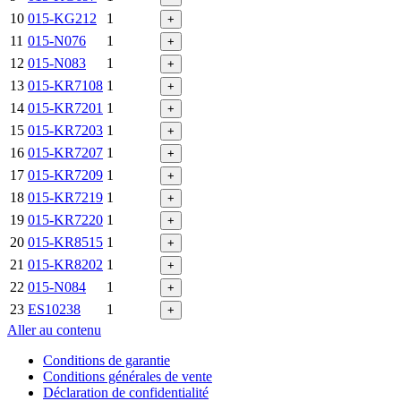
10
015-KG212
1
+
11
015-N076
1
+
12
015-N083
1
+
13
015-KR7108
1
+
14
015-KR7201
1
+
15
015-KR7203
1
+
16
015-KR7207
1
+
17
015-KR7209
1
+
18
015-KR7219
1
+
19
015-KR7220
1
+
20
015-KR8515
1
+
21
015-KR8202
1
+
22
015-N084
1
+
23
ES10238
1
+
Aller au contenu
Conditions de garantie
Conditions générales de vente
Déclaration de confidentialité