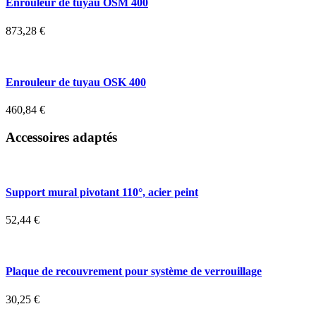
Enrouleur de tuyau OSM 400
873,28
€
Enrouleur de tuyau OSK 400
460,84
€
Accessoires adaptés
Support mural pivotant 110°, acier peint
52,44
€
Plaque de recouvrement pour système de verrouillage
30,25
€