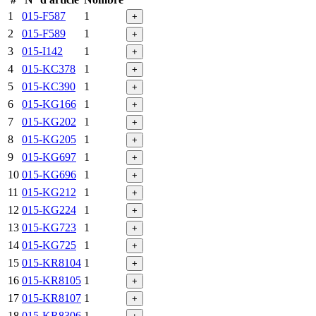
1
015-F587
1
+
2
015-F589
1
+
3
015-I142
1
+
4
015-KC378
1
+
5
015-KC390
1
+
6
015-KG166
1
+
7
015-KG202
1
+
8
015-KG205
1
+
9
015-KG697
1
+
10
015-KG696
1
+
11
015-KG212
1
+
12
015-KG224
1
+
13
015-KG723
1
+
14
015-KG725
1
+
15
015-KR8104
1
+
16
015-KR8105
1
+
17
015-KR8107
1
+
18
015-KR8306
1