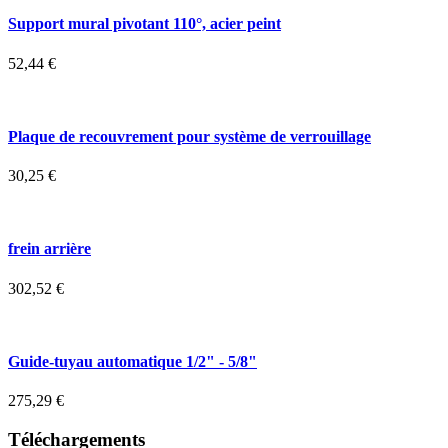
Support mural pivotant 110°, acier peint
52,44
€
Plaque de recouvrement pour système de verrouillage
30,25
€
frein arrière
302,52
€
Guide-tuyau automatique 1/2" - 5/8"
275,29
€
Téléchargements