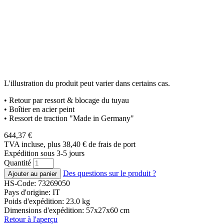
L'illustration du produit peut varier dans certains cas.
• Retour par ressort & blocage du tuyau
• Boîtier en acier peint
• Ressort de traction "Made in Germany"
644,37
€
TVA incluse, plus 38,40
€
de frais de port
Expédition sous 3-5 jours
Quantité
Des questions sur le produit ?
HS-Code: 73269050
Pays d'origine: IT
Poids d'expédition: 23.0 kg
Dimensions d'expédition: 57x27x60 cm
Retour à l'aperçu