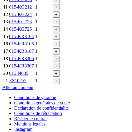
11
015-KG212
1
+
12
015-KG224
1
+
13
015-KG723
1
+
14
015-KG725
1
+
15
015-KR8104
1
+
16
015-KR8105
1
+
17
015-KR8107
1
+
18
015-KR8306
1
+
19
015-KR8307
1
+
20
015-N035
1
+
21
ES10257
1
+
Aller au contenu
Conditions de garantie
Conditions générales de vente
Déclaration de confidentialité
Conditions de rétractation
Résilier le contrat
Mentions légales
Instagram