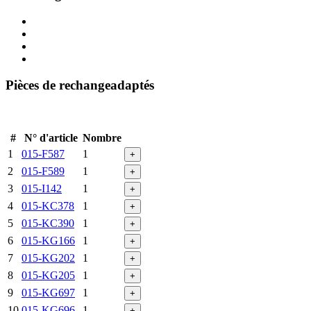
Pièces de rechangeadaptés
#
N° d'article
Nombre
1
015-F587
1
+
2
015-F589
1
+
3
015-I142
1
+
4
015-KC378
1
+
5
015-KC390
1
+
6
015-KG166
1
+
7
015-KG202
1
+
8
015-KG205
1
+
9
015-KG697
1
+
10
015-KG696
1
+