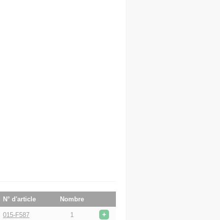
N° d'article
Nombre
+
015-F587
1