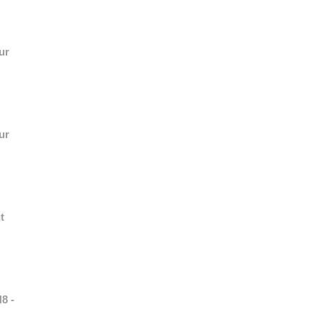
ur
ur
t
8 -