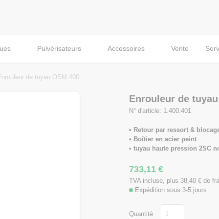
ques
Pulvérisateurs
Accessoires
Vente
Serv
Enrouleur de tuyau OSM 400
Enrouleur de tuya
N° d'article: 1.400.401
• Retour par ressort & blocag
• Boîtier en acier peint
• tuyau haute pression 2SC n
733,11
€
TVA incluse, plus 38,40
€
de fra
Expédition sous 3-5 jours
Quantité