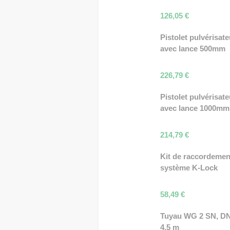
126,05
€
Pistolet pulvérisate
avec lance 500mm
226,79
€
Pistolet pulvérisate
avec lance 1000mm
214,79
€
Kit de raccordemen
système K-Lock
58,49
€
Tuyau WG 2 SN, DN
4,5 m