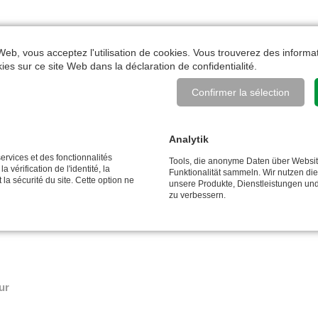
 Web, vous acceptez l'utilisation de cookies. Vous trouverez des informat
okies sur ce site Web dans la
déclaration de confidentialité
.
Confirmer la sélection
5/8"
Analytik
ervices et des fonctionnalités
Tools, die anonyme Daten über Websi
 vérification de l'identité, la
Funktionalität sammeln. Wir nutzen di
 la sécurité du site. Cette option ne
unsere Produkte, Dienstleistungen un
zu verbessern.
ur
ur