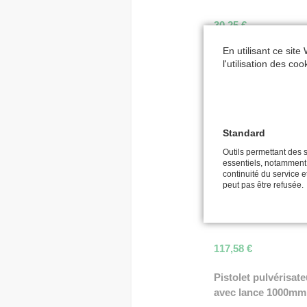
30,25
€
En utilisant ce site
frein arrière
l'utilisation des co
302,52
€
Guide-tuyau
automatique 1/2" - 
Standard
Outils permettant des s
essentiels, notamment la
275,29
€
continuité du service et
peut pas être refusée.
Pistolet pulvérisate
avec lance 500mm
117,58
€
Pistolet pulvérisate
avec lance 1000mm