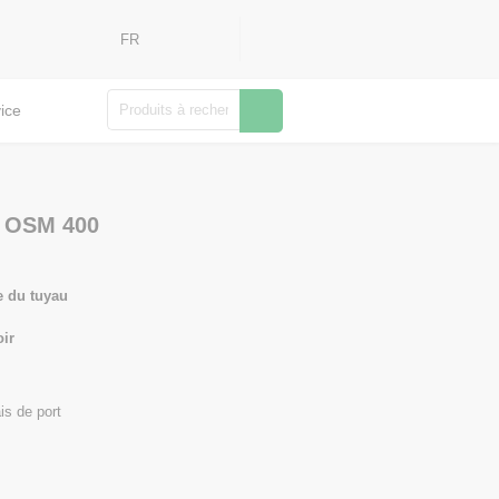
FR
Rechercher
ice
u OSM 400
e du tuyau
oir
is de port