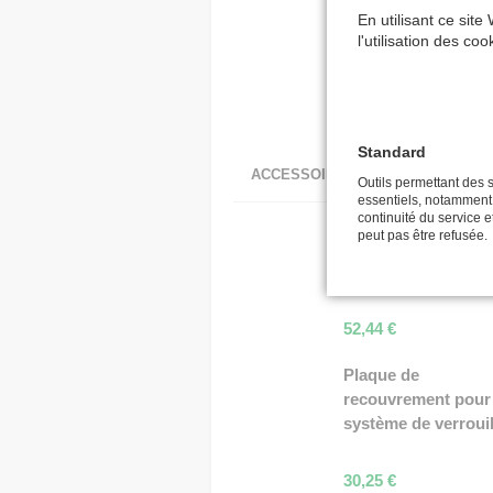
En utilisant ce site
l'utilisation des co
Standard
ACCESSOIRES ADAPTÉS
Outils permettant des s
essentiels, notamment la
continuité du service et
peut pas être refusée.
Support mural pivo
110°, acier peint
52,44
€
Plaque de
recouvrement pour
système de verroui
30,25
€