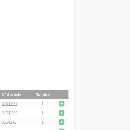
N° d'article
Nombre
+
015-F587
1
+
015-F589
1
+
015-I142
1