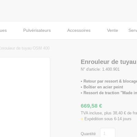
ques
Pulvérisateurs
Accessoires
Vente
Serv
Enrouleur de tuyau OSM 400
Enrouleur de tuya
N° d'article: 1.400.901
• Retour par ressort & blocag
• Boîtier en acier peint
• Ressort de traction "Made 
669,58
€
TVA incluse, plus 38,40
€
de fra
Expédition sous 6-14 jours
Quantité