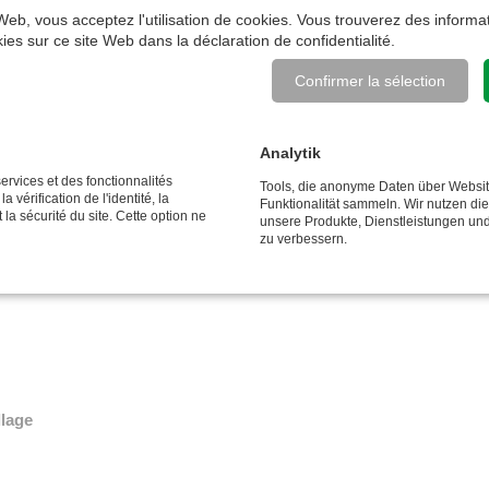
• Joint pivotante en acier galvanisé, ½" int.
 Web, vous acceptez l'utilisation de cookies. Vous trouverez des informat
BSP, joint en polyuréthane, max. 80°C (tenir
okies sur ce site Web dans la
déclaration de confidentialité
.
compte de la température max. du tuyau)
Confirmer la sélection
• Fenêtre à rouleaux réglable en 3 positions
• Dimensions indiquées dans la fiche technique
Analytik
TÉLÉCHARGEMENTS
ervices et des fonctionnalités
Tools, die anonyme Daten über Websi
 vérification de l'identité, la
Funktionalität sammeln. Wir nutzen di
 la sécurité du site. Cette option ne
unsere Produkte, Dienstleistungen un
zu verbessern.
tant
llage