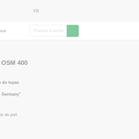
FR
Rechercher
ice
u OSM 400
e du tuyau
in Germany"
is de port