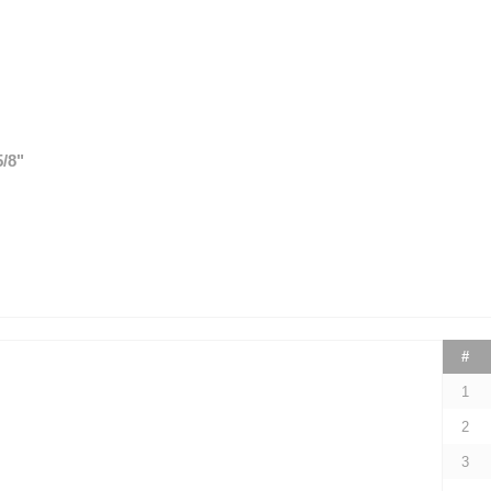
5/8"
#
1
2
3