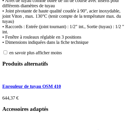
• Arrêt de tuyau comme butée de fin de course avec inserts pour
différents diamètres de tuyau
• Joint pivotante de haute qualité coudée à 90°, acier inoxydable,
joint Viton , max. 130°C (tenir compte de la température max. du
tuyau)
• Raccords : Entrée (joint tournant) : 1/2" int., Sortie (tuyau) : 1/2 "
int.
• Fenêtre à rouleaux réglable en 3 positions
• Dimensions indiquées dans la fiche technique
en savoir plus
afficher moins
Produits alternatifs
Enrouleur de tuyau OSM 410
644,37
€
Accessoires adaptés