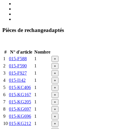
Pièces de rechangeadaptés
#
N° d'article
Nombre
1
015-F588
1
+
2
015-F590
1
+
3
015-F927
1
+
4
015-I142
1
+
5
015-KC406
1
+
6
015-KG167
1
+
7
015-KG205
1
+
8
015-KG697
1
+
9
015-KG696
1
+
10
015-KG212
1
+