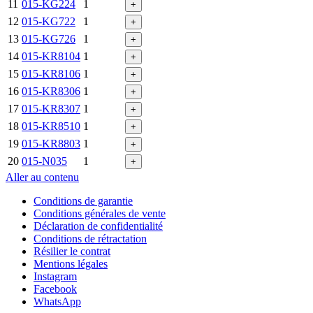
11
015-KG224
1
+
12
015-KG722
1
+
13
015-KG726
1
+
14
015-KR8104
1
+
15
015-KR8106
1
+
16
015-KR8306
1
+
17
015-KR8307
1
+
18
015-KR8510
1
+
19
015-KR8803
1
+
20
015-N035
1
+
Aller au contenu
Conditions de garantie
Conditions générales de vente
Déclaration de confidentialité
Conditions de rétractation
Résilier le contrat
Mentions légales
Instagram
Facebook
WhatsApp