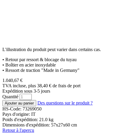
L'illustration du produit peut varier dans certains cas.
• Retour par ressort & blocage du tuyau
• Boîtier en acier inoxydable
• Ressort de traction "Made in Germany"
1.040,67
€
TVA incluse, plus 38,40
€
de frais de port
Expédition sous 3-5 jours
Quantité
Des questions sur le produit ?
HS-Code: 73269050
Pays d'origine: IT
Poids d'expédition: 21.0 kg
Dimensions d'expédition: 57x27x60 cm
Retour à l'aperçu