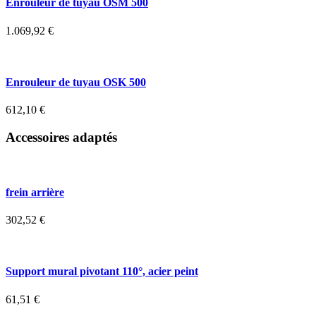
Enrouleur de tuyau OSM 500
1.069,92
€
Enrouleur de tuyau OSK 500
612,10
€
Accessoires adaptés
frein arrière
302,52
€
Support mural pivotant 110°, acier peint
61,51
€