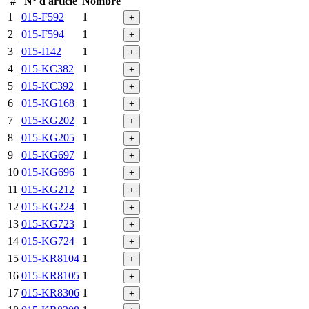
#
N° d'article
Nombre
1
015-F592
1
+
2
015-F594
1
+
3
015-I142
1
+
4
015-KC382
1
+
5
015-KC392
1
+
6
015-KG168
1
+
7
015-KG202
1
+
8
015-KG205
1
+
9
015-KG697
1
+
10
015-KG696
1
+
11
015-KG212
1
+
12
015-KG224
1
+
13
015-KG723
1
+
14
015-KG724
1
+
15
015-KR8104
1
+
16
015-KR8105
1
+
17
015-KR8306
1
+