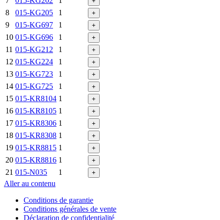
7
015-KG202
1
+
8
015-KG205
1
+
9
015-KG697
1
+
10
015-KG696
1
+
11
015-KG212
1
+
12
015-KG224
1
+
13
015-KG723
1
+
14
015-KG725
1
+
15
015-KR8104
1
+
16
015-KR8105
1
+
17
015-KR8306
1
+
18
015-KR8308
1
+
19
015-KR8815
1
+
20
015-KR8816
1
+
21
015-N035
1
+
Aller au contenu
Conditions de garantie
Conditions générales de vente
Déclaration de confidentialité