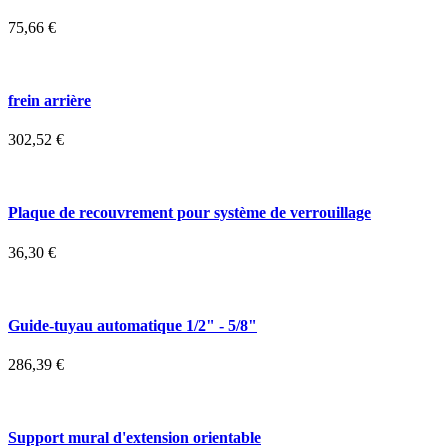
75,66
€
frein arrière
302,52
€
Plaque de recouvrement pour système de verrouillage
36,30
€
Guide-tuyau automatique 1/2" - 5/8"
286,39
€
Support mural d'extension orientable