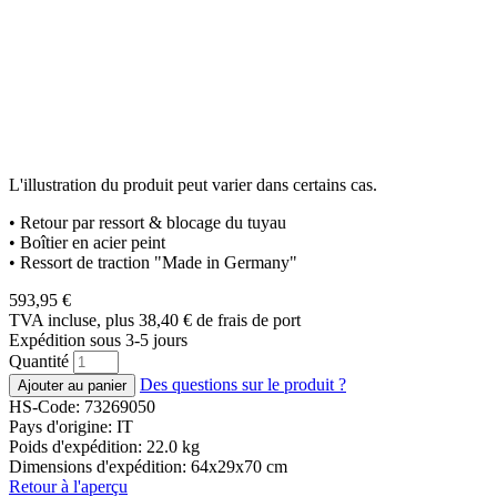
L'illustration du produit peut varier dans certains cas.
• Retour par ressort & blocage du tuyau
• Boîtier en acier peint
• Ressort de traction "Made in Germany"
593,95
€
TVA incluse, plus 38,40
€
de frais de port
Expédition sous 3-5 jours
Quantité
Des questions sur le produit ?
HS-Code: 73269050
Pays d'origine: IT
Poids d'expédition: 22.0 kg
Dimensions d'expédition: 64x29x70 cm
Retour à l'aperçu