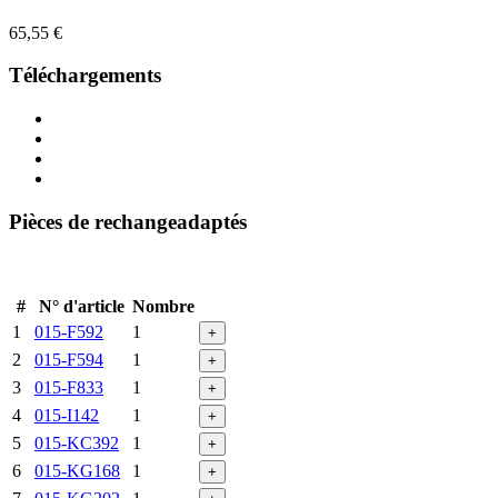
65,55
€
Téléchargements
Pièces de rechangeadaptés
#
N° d'article
Nombre
1
015-F592
1
+
2
015-F594
1
+
3
015-F833
1
+
4
015-I142
1
+
5
015-KC392
1
+
6
015-KG168
1
+