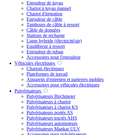
Enrouleur de tuyau
Chariot à tuyau manuel
Chariot d'irrigation
Enrouleur de câble
Tambours de câble à ressort
Câble de données
Stations de recharge
Ligne hybride (électricité/air)
Equilibreur à ressort
Enrouleur de ruban
Accessoires pour l'enrouleur
Véhicules électriques
Chariots électriques
Plateformes de travail
Appareils d'entretien et parterres mobiles
Accessoires pour véhicules électriques
Pulvérisateurs
Pulvérisateurs Birchmeier
Pulvérisateurs à chariot
Pulvérisateurs à chariot KS
Pulvérisateurs portés AS
Pulvérisateurs tractés AHS
Pulvérisateurs automoteurs
Pulvérisateurs Mankar ULV
Accessoires pour pulvérisateurs