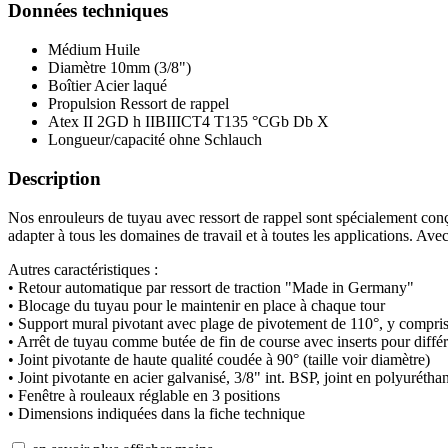
Données techniques
Médium
Huile
Diamètre
10mm (3/8")
Boîtier
Acier laqué
Propulsion
Ressort de rappel
Atex
II 2GD h IIBIIICT4 T135 °CGb Db X
Longueur/capacité
ohne Schlauch
Description
Nos enrouleurs de tuyau avec ressort de rappel sont spécialement conçu
adapter à tous les domaines de travail et à toutes les applications. Ave
Autres caractéristiques :
• Retour automatique par ressort de traction "Made in Germany"
• Blocage du tuyau pour le maintenir en place à chaque tour
• Support mural pivotant avec plage de pivotement de 110°, y compris
• Arrêt de tuyau comme butée de fin de course avec inserts pour diffé
• Joint pivotante de haute qualité coudée à 90° (taille voir diamètre)
• Joint pivotante en acier galvanisé, 3/8" int. BSP, joint en polyurét
• Fenêtre à rouleaux réglable en 3 positions
• Dimensions indiquées dans la fiche technique