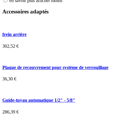
en savoir plus
afficher moins
Accessoires adaptés
frein arrière
302,52
€
Plaque de recouvrement pour système de verrouillage
36,30
€
Guide-tuyau automatique 1/2" - 5/8"
286,39
€