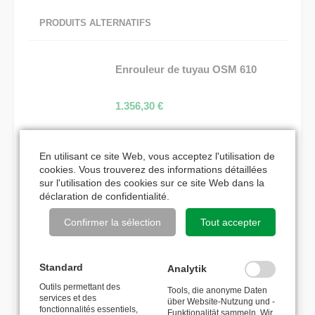
PRODUITS ALTERNATIFS
Enrouleur de tuyau OSM 610
1.356,30
€
ACCESSOIRES ADAPTÉS
En utilisant ce site Web, vous acceptez l'utilisation de
cookies. Vous trouverez des informations détaillées
sur l'utilisation des cookies sur ce site Web dans la
déclaration de confidentialité
.
frein arrière
Confirmer la sélection
Tout accepter
302,52
€
Plaque de recouvrement pour
Standard
Analytik
système de verrouillage
Outils permettant des
Tools, die anonyme Daten
services et des
über Website-Nutzung und -
fonctionnalités essentiels,
Funktionalität sammeln. Wir