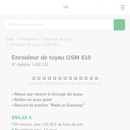
FR
Reche
Start
Enrouleurs
Enrouleur de tuyau
Enrouleur de tuyau OSM 610
Enrouleur de tuyau OSM 610
N° d'article: 1.610.131
1
2
3
4
5
6
7
8
9
10
11
12
13
L'illustration du produit peut varier dans certains cas.
• Retour par ressort & blocage du tuyau
• Boîtier en acier peint
• Ressort de traction "Made in Germany"
894,45
€
TVA incluse, plus 126,00
€
de frais de port
Expédition sous 3-5 jours