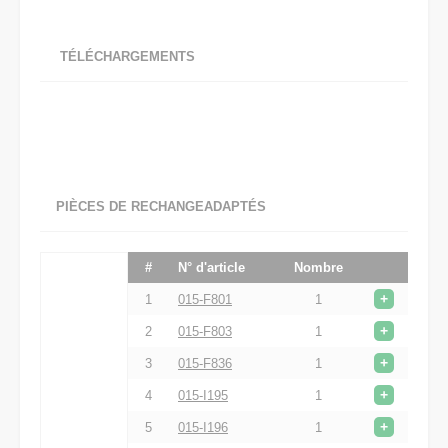
TÉLÉCHARGEMENTS
PIÈCES DE RECHANGEADAPTÉS
#
N° d'article
Nombre
+
1
015-F801
1
+
2
015-F803
1
+
3
015-F836
1
+
4
015-I195
1
+
5
015-I196
1