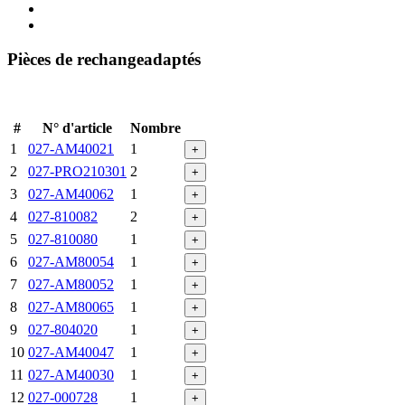
Pièces de rechangeadaptés
#
N° d'article
Nombre
1
027-AM40021
1
+
2
027-PRO210301
2
+
3
027-AM40062
1
+
4
027-810082
2
+
5
027-810080
1
+
6
027-AM80054
1
+
7
027-AM80052
1
+
8
027-AM80065
1
+
9
027-804020
1
+
10
027-AM40047
1
+
11
027-AM40030
1
+
12
027-000728
1
+