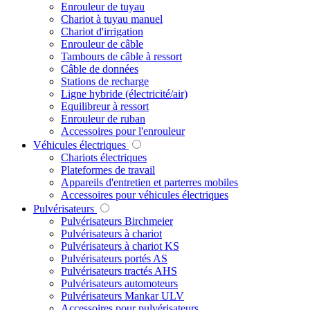
Enrouleur de tuyau
Chariot à tuyau manuel
Chariot d'irrigation
Enrouleur de câble
Tambours de câble à ressort
Câble de données
Stations de recharge
Ligne hybride (électricité/air)
Equilibreur à ressort
Enrouleur de ruban
Accessoires pour l'enrouleur
Véhicules électriques
Chariots électriques
Plateformes de travail
Appareils d'entretien et parterres mobiles
Accessoires pour véhicules électriques
Pulvérisateurs
Pulvérisateurs Birchmeier
Pulvérisateurs à chariot
Pulvérisateurs à chariot KS
Pulvérisateurs portés AS
Pulvérisateurs tractés AHS
Pulvérisateurs automoteurs
Pulvérisateurs Mankar ULV
Accessoires pour pulvérisateurs